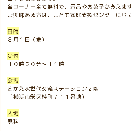
各コーナー全て無料で、景品やお菓子が貰えま
ご興味ある方は、こども家庭支援センターにじ
日時
８月１日（金）
受付
１０時３０分～１１時
会場
さかえ次世代交流ステーション２階
（横浜市栄区桂町７１１番地）
入場
無料