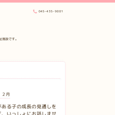
045-435-9881
祉施設です。
１２月
がある子の成長の見通しを
ど、いっしょにお話しませ