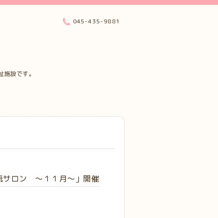
045-435-9881
祉施設です。
流サロン ～１１月～」開催