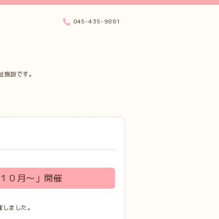
045-435-9881
祉施設です。
～１０月～」開催
催しました。