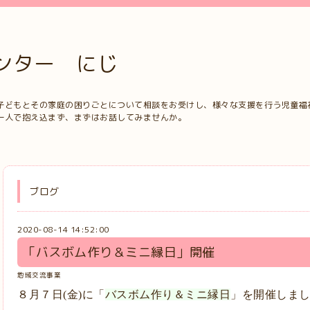
ンター にじ
子どもとその家庭の困りごとについて相談をお受けし、様々な支援を行う児童福
一人で抱え込まず、まずはお話してみませんか。
ブログ
2020-08-14 14:52:00
「バスボム作り＆ミニ縁日」開催
地域交流事業
８月７日(金)に「
バスボム作り＆ミニ縁日
」を開催しま